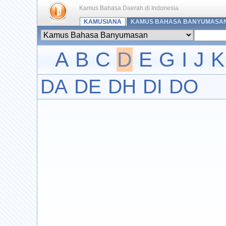
Kamus Bahasa Daerah di Indonesia
KAMUSIANA
KAMUS BAHASA BANYUMASA
A
B
C
D
E
G
I
J
K
DA
DE
DH
DI
DO