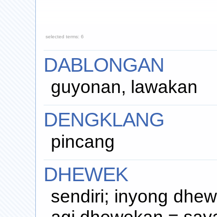
selected terms: 6
DABLONGAN
guyonan, lawakan
DENGKLANG
pincang
DHEWEK
sendiri; inyong dhew