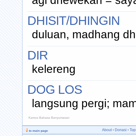
agi dhewekan = saya
DHISIT/DHINGIN
duluan, madhang dh
DIR
kelereng
DOG LOS
langsung pergi; mam
Kamus Bahasa Banyumasan
About
•
Donasi
•
Top
to main page