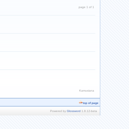
page 1 of 1
Kamusiana
top of page
Powered by
Glossword
1.8.12-beta