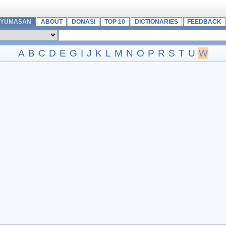
NYUMASAN
ABOUT
DONASI
TOP 10
DICTIONARIES
FEEDBACK
A
B
C
D
E
G
I
J
K
L
M
N
O
P
R
S
T
U
W