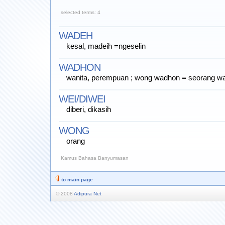
selected terms: 4
WADEH
kesal, madeih =ngeselin
WADHON
wanita, perempuan ; wong wadhon = seorang wa
WEI/DIWEI
diberi, dikasih
WONG
orang
Kamus Bahasa Banyumasan
to main page
© 2008
Adipura Net