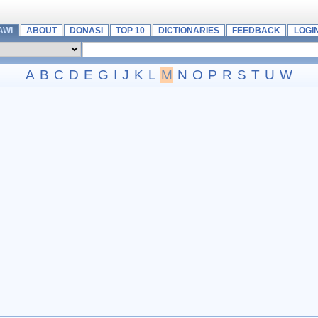
AWI
ABOUT
DONASI
TOP 10
DICTIONARIES
FEEDBACK
LOGI
A
B
C
D
E
G
I
J
K
L
M
N
O
P
R
S
T
U
W