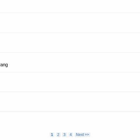
rang
1
2
3
4
Next >>