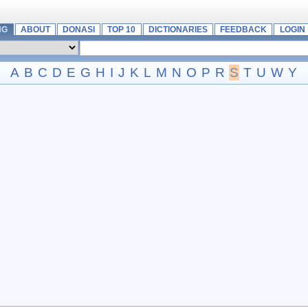
NG
ABOUT
DONASI
TOP 10
DICTIONARIES
FEEDBACK
LOGIN
A
B
C
D
E
G
H
I
J
K
L
M
N
O
P
R
S
T
U
W
Y