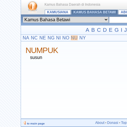
Kamus Bahasa Daerah di Indonesia
KAMUSIANA
KAMUS BAHASA BETAWI
AB
A
B
C
D
E
G
I
J
NA
NC
NE
NG
NI
NO
NU
NY
NUMPUK
susun
About
•
Donasi
•
Top
to main page