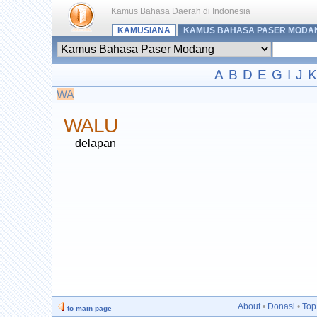
Kamus Bahasa Daerah di Indonesia
KAMUSIANA
KAMUS BAHASA PASER MODA
A
B
D
E
G
I
J
K
WA
WALU
delapan
About
•
Donasi
•
Top
to main page