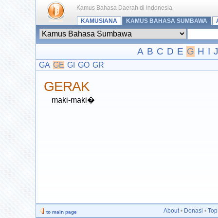
Kamus Bahasa Daerah di Indonesia
KAMUSIANA
KAMUS BAHASA SUMBAWA
A
B
C
D
E
G
H
I
GA
GE
GI
GO
GR
GERAK
maki-maki�
About
•
Donasi
•
Top
to main page