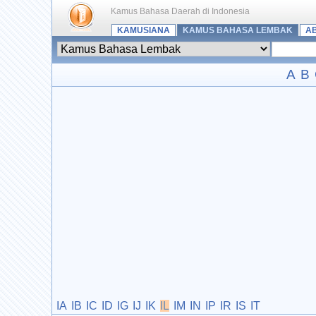
Kamus Bahasa Daerah di Indonesia
KAMUSIANA
KAMUS BAHASA LEMBAK
A
A
B
IA
IB
IC
ID
IG
IJ
IK
IL
IM
IN
IP
IR
IS
IT