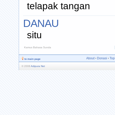
telapak tangan
DANAU
situ
Kamus Bahasa Sunda
About
•
Donasi
•
Top
to main page
© 2008
Adipura Net