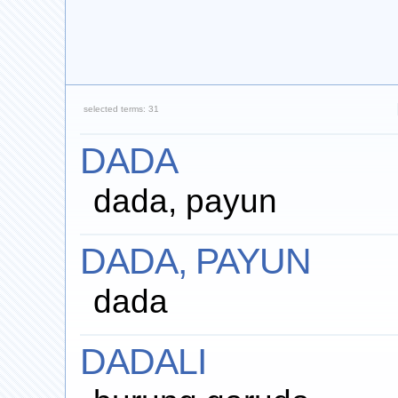
selected terms: 31
DADA
dada, payun
DADA, PAYUN
dada
DADALI