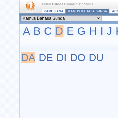
Kamus Bahasa Daerah di Indonesia
KAMUSIANA
KAMUS BAHASA SUNDA
AB
A
B
C
D
E
G
H
I
J
DA
DE
DI
DO
DU