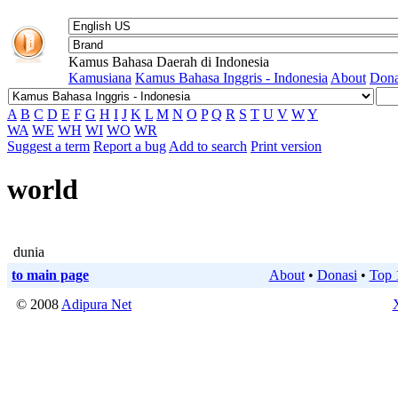
Kamus Bahasa Daerah di Indonesia
Kamusiana
Kamus Bahasa Inggris - Indonesia
About
Dona
A
B
C
D
E
F
G
H
I
J
K
L
M
N
O
P
Q
R
S
T
U
V
W
Y
WA
WE
WH
WI
WO
WR
Suggest a term
Report a bug
Add to search
Print version
world
dunia
to main page
About
•
Donasi
•
Top 
© 2008
Adipura Net