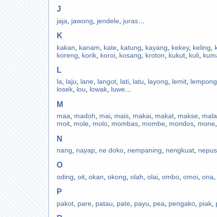
J
jaja
,
jawong
,
jendele
,
juras
…
K
kakan
,
kanam
,
kate
,
katung
,
kayang
,
kekey
,
keling
,
koreng
,
korik
,
koroi
,
kosang
,
kroton
,
kukut
,
kuli
,
kum
L
la
,
laju
,
lane
,
langot
,
lati
,
latu
,
layong
,
lemit
,
lempong
losek
,
lou
,
lowak
,
luwe
…
M
maa
,
madoh
,
mai
,
mais
,
makai
,
makat
,
makse
,
mala
moit
,
mole
,
molo
,
mombas
,
mombe
,
mondos
,
mone
N
nang
,
nayap
,
ne doko
,
nempaning
,
nengkuat
,
nepus
O
oding
,
oit
,
okan
,
okong
,
olah
,
olai
,
ombo
,
omoi
,
ona
P
pakot
,
pare
,
patau
,
pate
,
payu
,
pea
,
pengako
,
piak
,