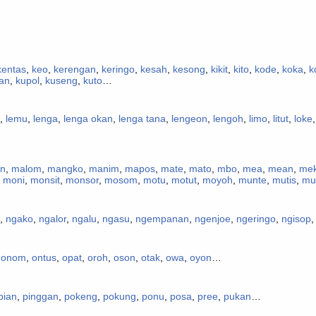
kentas
,
keo
,
kerengan
,
keringo
,
kesah
,
kesong
,
kikit
,
kito
,
kode
,
koka
,
k
an
,
kupol
,
kuseng
,
kuto
…
,
lemu
,
lenga
,
lenga okan
,
lenga tana
,
lengeon
,
lengoh
,
limo
,
litut
,
loke
n
,
malom
,
mangko
,
manim
,
mapos
,
mate
,
mato
,
mbo
,
mea
,
mean
,
me
,
moni
,
monsit
,
monsor
,
mosom
,
motu
,
motut
,
moyoh
,
munte
,
mutis
,
mu
,
ngako
,
ngalor
,
ngalu
,
ngasu
,
ngempanan
,
ngenjoe
,
ngeringo
,
ngisop
,
onom
,
ontus
,
opat
,
oroh
,
oson
,
otak
,
owa
,
oyon
…
pian
,
pinggan
,
pokeng
,
pokung
,
ponu
,
posa
,
pree
,
pukan
…