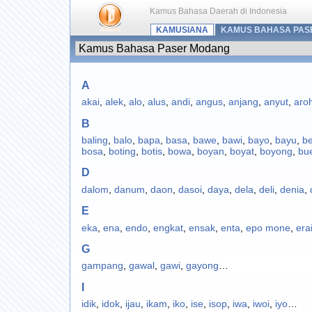
Kamus Bahasa Daerah di Indonesia
KAMUSIANA
KAMUS BAHASA PAS
A
akai
,
alek
,
alo
,
alus
,
andi
,
angus
,
anjang
,
anyut
,
aro
B
baling
,
balo
,
bapa
,
basa
,
bawe
,
bawi
,
bayo
,
bayu
,
b
bosa
,
boting
,
botis
,
bowa
,
boyan
,
boyat
,
boyong
,
bu
D
dalom
,
danum
,
daon
,
dasoi
,
daya
,
dela
,
deli
,
denia
,
E
eka
,
ena
,
endo
,
engkat
,
ensak
,
enta
,
epo mone
,
era
G
gampang
,
gawal
,
gawi
,
gayong
…
I
idik
,
idok
,
ijau
,
ikam
,
iko
,
ise
,
isop
,
iwa
,
iwoi
,
iyo
…