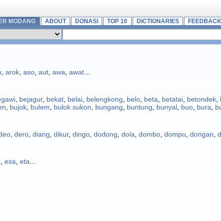
ER MODANG
ABOUT
DONASI
TOP 10
DICTIONARIES
FEEDBAC
h
,
arok
,
aso
,
aut
,
awa
,
awat
…
egawi
,
bejagur
,
bekat
,
belai
,
belengkong
,
belo
,
beta
,
betatai
,
betondek
,
en
,
bujok
,
bulem
,
bulok sukon
,
bungang
,
buntung
,
bunyal
,
buo
,
bura
,
b
deo
,
dero
,
diang
,
dikur
,
dingo
,
dodong
,
dola
,
dombo
,
dompu
,
dongan
,
d
i
,
esa
,
eta
…