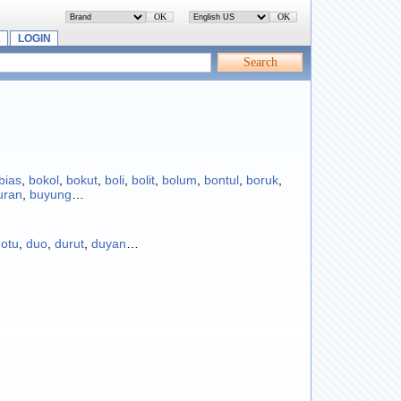
K
LOGIN
bias
,
bokol
,
bokut
,
boli
,
bolit
,
bolum
,
bontul
,
boruk
,
uran
,
buyung
…
otu
,
duo
,
durut
,
duyan
…