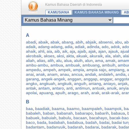
Kamus Bahasa Daerah di Indonesia
KAMUSIANA
KAMUS BAHASA MINANG
AB
A
abadi
,
abaik
,
abak
,
abang
,
abih
,
abjaik
,
absensi
,
abu
,
ab
adaik
,
adang-adang
,
adia
,
adiak
,
adinda
,
ado
,
adok
,
ado
ahaik
,
ahli
,
aia
,
aib
,
aik
,
aja
,
ajaib
,
ajak
,
ajan
,
ajauk
,
ajua
akrobaik
,
akses
,
aksi
,
akta
,
akuak
,
akuraik
,
ala
,
alah
,
ala
aliah
,
alias
,
alih
,
alu
,
alua
,
aluih
,
alun
,
ama
,
amak
,
ama
ambu-ambu
,
ambua
,
ambuak
,
ambuang
,
ambuih
,
ambu
ampedu
,
ampeh
,
ampek
,
ampia
,
ampia sajo
,
ampiang
,
a
anai
,
anak
,
anam
,
anau
,
ancua
,
andak
,
andaleh
,
andia
,
garang
,
angek-angek
,
anggan
,
anggap
,
anggar
,
anggot
angko
,
angkuah
,
angkuik
,
anguih
,
aniang
,
aniayo
,
anjak
antak
,
antam
,
antaro
,
anti
,
antimun
,
antuak
,
anuik
,
anyia
apolai
,
apuang
,
apuih
,
arago
,
arah
,
arak
,
arak-arak
,
ara
B
baa
,
baadiak
,
baama
,
baamo
,
baampaleh
,
baampok
,
ba
babaleh
,
baban
,
babanah
,
babarapo
,
babarih
,
babaua
,
babuek
,
babuiah
,
babulu
,
bacaan
,
bacahayo
,
bacak-bac
baco
,
bada
,
badabah
,
badabua
,
badah
,
badai
,
badai tun
badantam
,
badanyuik
,
badarah
,
badarai
,
badarak
,
bada