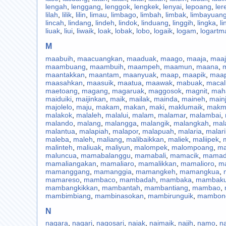
lengah
,
lenggang
,
lenggok
,
lengkek
,
lenyai
,
lepoang
,
ler
lilah
,
lilik
,
lilin
,
limau
,
limbago
,
limbah
,
limbak
,
limbayuan
lincah
,
lindang
,
lindeh
,
lindok
,
linduang
,
linggih
,
lingka
,
li
liuak
,
liui
,
liwaik
,
loak
,
lobak
,
lobo
,
logaik
,
logam
,
logartm
M
maabuih
,
maacuangkan
,
maaduak
,
maago
,
maaja
,
maaj
maambuang
,
maambuih
,
maampeh
,
maamun
,
maana
,
maantakkan
,
maantam
,
maanyuak
,
maap
,
maapik
,
maa
maasahkan
,
maasuik
,
maatua
,
maawak
,
mabuak
,
macal
maetoang
,
magang
,
magaruak
,
maggosok
,
magnit
,
mah
maiduiki
,
maijinkan
,
maik
,
mailak
,
mainda
,
maineh
,
main
majolelo
,
maju
,
makam
,
makan
,
maki
,
maklumaik
,
makm
malakok
,
malaleh
,
malalui
,
malam
,
malamar
,
malambai
,
malando
,
malang
,
malangga
,
malangik
,
malangkah
,
mal
malantua
,
malapiah
,
malapor
,
malapuah
,
malaria
,
malar
maleba
,
maleh
,
maliang
,
malibaikkan
,
maliek
,
maliipek
,
malinteh
,
maliuak
,
maliyun
,
malompek
,
malompoang
,
ma
maluncua
,
mamabalanggu
,
mamabali
,
mamacik
,
mamad
mamaliangakan
,
mamaliaro
,
mamalikkan
,
mamalioro
,
m
mamanggang
,
mamanggia
,
mamangkeh
,
mamangkua
,
mamareso
,
mambaco
,
mambadah
,
mambaka
,
mambak
mambangkikkan
,
mambantah
,
mambantiang
,
mambao
,
mambimbiang
,
mambinasokan
,
mambirunguik
,
mambon
N
nagara
,
nagari
,
nagosari
,
naiak
,
naimaik
,
najih
,
namo
,
n