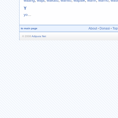
waang
,
waja
,
wakatu
,
wanito
,
wapaik
,
warih
,
warno
,
wasi
Y
yo
…
About
•
Donasi
•
Top
to main page
© 2008
Adipura Net