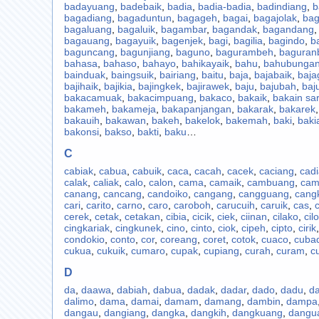
badayuang
,
badebaik
,
badia
,
badia-badia
,
badindiang
,
b
bagadiang
,
bagaduntun
,
bagageh
,
bagai
,
bagajolak
,
bag
bagaluang
,
bagaluik
,
bagambar
,
bagandak
,
bagandang
bagauang
,
bagayuik
,
bagenjek
,
bagi
,
bagilia
,
bagindo
,
b
baguncang
,
bagunjiang
,
baguno
,
bagurambeh
,
baguran
bahasa
,
bahaso
,
bahayo
,
bahikayaik
,
bahu
,
bahubunga
bainduak
,
baingsuik
,
bairiang
,
baitu
,
baja
,
bajabaik
,
baja
bajihaik
,
bajikia
,
bajingkek
,
bajirawek
,
baju
,
bajubah
,
baj
bakacamuak
,
bakacimpuang
,
bakaco
,
bakaik
,
bakain sa
bakameh
,
bakameja
,
bakapanjangan
,
bakarak
,
bakarek
bakauih
,
bakawan
,
bakeh
,
bakelok
,
bakemah
,
baki
,
baki
bakonsi
,
bakso
,
bakti
,
baku
…
C
cabiak
,
cabua
,
cabuik
,
caca
,
cacah
,
cacek
,
caciang
,
cadi
calak
,
caliak
,
calo
,
calon
,
cama
,
camaik
,
cambuang
,
cam
canang
,
cancang
,
candoiko
,
cangang
,
cangguang
,
cang
cari
,
carito
,
carno
,
caro
,
caroboh
,
carucuih
,
caruik
,
cas
,
c
cerek
,
cetak
,
cetakan
,
cibia
,
cicik
,
ciek
,
ciinan
,
cilako
,
cil
cingkariak
,
cingkunek
,
cino
,
cinto
,
ciok
,
cipeh
,
cipto
,
cirik
condokio
,
conto
,
cor
,
coreang
,
coret
,
cotok
,
cuaco
,
cuba
cukua
,
cukuik
,
cumaro
,
cupak
,
cupiang
,
curah
,
curam
,
c
D
da
,
daawa
,
dabiah
,
dabua
,
dadak
,
dadar
,
dado
,
dadu
,
d
dalimo
,
dama
,
damai
,
damam
,
damang
,
dambin
,
dampa
dangau
,
dangiang
,
dangka
,
dangkih
,
dangkuang
,
dangu