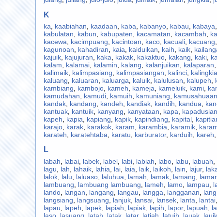
K
ka
,
kaabiahan
,
kaadaan
,
kaba
,
kabanyo
,
kabau
,
kabaya
kabulatan
,
kabun
,
kabupaten
,
kacamatan
,
kacambah
,
k
kacewa
,
kacimpuang
,
kacintoan
,
kaco
,
kacuali
,
kacuang
kagunoan
,
kahadiran
,
kaia
,
kaiduikan
,
kaih
,
kaik
,
kailang
kajuik
,
kajujuran
,
kaka
,
kakak
,
kakaktuo
,
kakang
,
kaki
,
k
kalam
,
kalamai
,
kalamin
,
kalang
,
kalanjuikan
,
kalaparan
kalimaik
,
kalimpasiang
,
kalimpasiangan
,
kalinci
,
kalingki
kaluang
,
kaluaran
,
kaluarga
,
kaluik
,
kalulusan
,
kalupeh
,
kambiang
,
kambojo
,
kameh
,
kameja
,
kameluik
,
kami
,
ka
kamudahan
,
kamudi
,
kamuih
,
kamuniang
,
kamusahuaa
kandak
,
kandang
,
kandeh
,
kandiak
,
kandih
,
kandua
,
kan
kantuak
,
kantuik
,
kanyang
,
kanyataan
,
kapa
,
kapadusia
kapeh
,
kapia
,
kapiang
,
kapik
,
kapindiang
,
kapital
,
kapitia
karajo
,
karak
,
karakok
,
karam
,
karambia
,
karamik
,
kara
karateh
,
karatehtaba
,
karatu
,
karburator
,
karduih
,
kareh
L
labah
,
labai
,
labek
,
label
,
labi
,
labiah
,
labo
,
labu
,
labuah
,
lagu
,
lah
,
lahaik
,
lahia
,
lai
,
laia
,
laik
,
laikoh
,
lain
,
lajur
,
lak
lalok
,
lalu
,
laluaso
,
laluhua
,
lamah
,
lamak
,
lamang
,
lamar
lambuang
,
lambuang lambuang
,
lameh
,
lamo
,
lampau
,
l
lando
,
langan
,
langang
,
langau
,
langga
,
langganan
,
lang
langsiang
,
langsuang
,
lanjuk
,
lansai
,
lansek
,
lanta
,
lantai
lapau
,
lapeh
,
lapek
,
lapiah
,
lapiak
,
lapih
,
lapor
,
lapuah
,
l
laso
,
lasuang
,
latah
,
latak
,
latar
,
latiah
,
latuih
,
lauak
,
laui