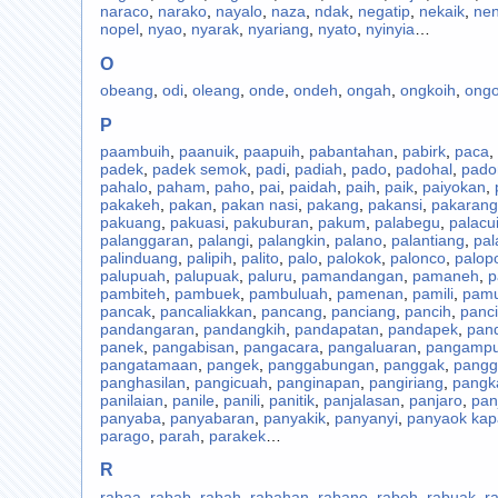
naraco
,
narako
,
nayalo
,
naza
,
ndak
,
negatip
,
nekaik
,
ne
nopel
,
nyao
,
nyarak
,
nyariang
,
nyato
,
nyinyia
…
O
obeang
,
odi
,
oleang
,
onde
,
ondeh
,
ongah
,
ongkoih
,
ong
P
paambuih
,
paanuik
,
paapuih
,
pabantahan
,
pabirk
,
paca
,
padek
,
padek semok
,
padi
,
padiah
,
pado
,
padohal
,
pad
pahalo
,
paham
,
paho
,
pai
,
paidah
,
paih
,
paik
,
paiyokan
,
pakakeh
,
pakan
,
pakan nasi
,
pakang
,
pakansi
,
pakaran
pakuang
,
pakuasi
,
pakuburan
,
pakum
,
palabegu
,
palacu
palanggaran
,
palangi
,
palangkin
,
palano
,
palantiang
,
pal
palinduang
,
palipih
,
palito
,
palo
,
palokok
,
palonco
,
palop
palupuah
,
palupuak
,
paluru
,
pamandangan
,
pamaneh
,
p
pambiteh
,
pambuek
,
pambuluah
,
pamenan
,
pamili
,
pam
pancak
,
pancaliakkan
,
pancang
,
panciang
,
pancih
,
panci
pandangaran
,
pandangkih
,
pandapatan
,
pandapek
,
pan
panek
,
pangabisan
,
pangacara
,
pangaluaran
,
pangamp
pangatamaan
,
pangek
,
panggabungan
,
panggak
,
pangg
panghasilan
,
pangicuah
,
panginapan
,
pangiriang
,
pangk
panilaian
,
panile
,
panili
,
panitik
,
panjalasan
,
panjaro
,
pan
panyaba
,
panyabaran
,
panyakik
,
panyanyi
,
panyaok kap
parago
,
parah
,
parakek
…
R
rabaa
,
rabab
,
rabah
,
rabahan
,
rabano
,
rabeh
,
rabuak
,
r