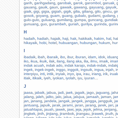
garih
,
garihgadang
,
garobak
,
garok
,
garombol
,
garuak
,
gauang
,
gauik
,
gaun
,
gawaik
,
gawang
,
gayuang
,
gayuik
giaik
,
gigi
,
gigia
,
gigiah
,
gigik
,
gilia
,
giliang
,
gilo
,
gincu
,
gin
gosok
,
goyang
,
guam
,
guang
,
gubalo
,
gudami
,
gudang
,
gulo-gulo
,
guluang
,
gumilang
,
gumpa
,
guncang
,
gundiak
gunuang
,
guo
,
gurambeh
,
guriah
,
gurilya
,
gurinda
,
guri
H
hadaih
,
hadiah
,
hajaik
,
haji
,
hak
,
hakikaik
,
hakim
,
hal
,
ha
hikayaik
,
hobi
,
hotel
,
hubuangan
,
hubungan
,
hukum
,
hur
I
ibadaik
,
ibah
,
ibaraik
,
ibo
,
ibur
,
iburan
,
idam
,
idok
,
iduan
iko
,
ikua
,
ikuik
,
ilak
,
ilang
,
ilang aka
,
ilia
,
ilmu
,
imaik
,
ima
indak acuah
,
indak ado
,
indak karajo
,
indak-indak
,
indak
ingek
,
ingek-ingek
,
inggo
,
inggok
,
ingsuik
,
ingua
,
injah
,
i
interpiyu
,
inti
,
intik
,
inyiak
,
inyo
,
ipa
,
irau
,
iriang
,
irik
,
iruak
itiak
,
itikaik
,
iyeh
,
iyokan
,
iyolah
,
iyu
,
iyuran
…
J
jaasa
,
jabaik
,
jabua
,
jadi
,
jaek
,
jagaik
,
jago
,
jaguang
,
jah
jalang
,
jaleh
,
jalito
,
jalo
,
jalua
,
jalujua
,
jamaah
,
jaman
,
ja
jan
,
janang
,
jandela
,
jangak
,
jangek
,
jangga
,
jangguik
,
ja
jantuang
,
japuik
,
jarak
,
jarami
,
jaran
,
jarang
,
jarek
,
jari
,
ja
jatuahtapai
,
jauah
,
jawek
,
jawi
,
jeja
,
jejok
,
jelma
,
jenjang
jingkek
,
jinih
,
jinjiang
,
jirambok
,
jirangau
,
jirawek
,
jiruih
,
j
julang
,
juliang
,
julo-julo
,
julua
,
jumaik
,
jumalah
,
jungkia
,
j