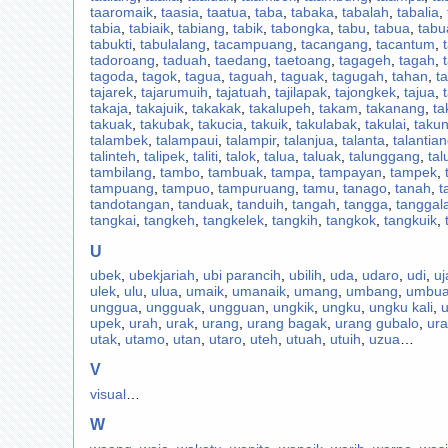
taaromaik
,
taasia
,
taatua
,
taba
,
tabaka
,
tabalah
,
tabalia
,
tabia
,
tabiaik
,
tabiang
,
tabik
,
tabongka
,
tabu
,
tabua
,
tabu
tabukti
,
tabulalang
,
tacampuang
,
tacangang
,
tacantum
,
tadoroang
,
taduah
,
taedang
,
taetoang
,
tagageh
,
tagah
,
tagoda
,
tagok
,
tagua
,
taguah
,
taguak
,
tagugah
,
tahan
,
ta
tajarek
,
tajarumuih
,
tajatuah
,
tajilapak
,
tajongkek
,
tajua
,
takaja
,
takajuik
,
takakak
,
takalupeh
,
takam
,
takanang
,
ta
takuak
,
takubak
,
takucia
,
takuik
,
takulabak
,
takulai
,
taku
talambek
,
talampaui
,
talampir
,
talanjua
,
talanta
,
talantia
talinteh
,
talipek
,
taliti
,
talok
,
talua
,
taluak
,
talunggang
,
tal
tambilang
,
tambo
,
tambuak
,
tampa
,
tampayan
,
tampek
,
tampuang
,
tampuo
,
tampuruang
,
tamu
,
tanago
,
tanah
,
t
tandotangan
,
tanduak
,
tanduih
,
tangah
,
tangga
,
tanggal
tangkai
,
tangkeh
,
tangkelek
,
tangkih
,
tangkok
,
tangkuik
,
U
ubek
,
ubekjariah
,
ubi parancih
,
ubilih
,
uda
,
udaro
,
udi
,
uj
ulek
,
ulu
,
ulua
,
umaik
,
umanaik
,
umang
,
umbang
,
umbu
unggua
,
ungguak
,
ungguan
,
ungkik
,
ungku
,
ungku kali
,
upek
,
urah
,
urak
,
urang
,
urang bagak
,
urang gubalo
,
ur
utak
,
utamo
,
utan
,
utaro
,
uteh
,
utuah
,
utuih
,
uzua
…
V
visual
…
W