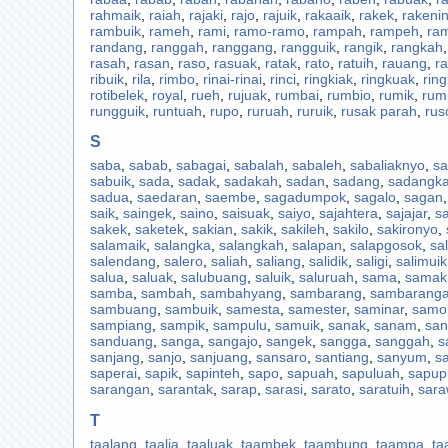
rahmaik
,
raiah
,
rajaki
,
rajo
,
rajuik
,
rakaaik
,
rakek
,
rakeni
rambuik
,
rameh
,
rami
,
ramo-ramo
,
rampah
,
rampeh
,
ra
randang
,
ranggah
,
ranggang
,
rangguik
,
rangik
,
rangkah
rasah
,
rasan
,
raso
,
rasuak
,
ratak
,
rato
,
ratuih
,
rauang
,
ra
ribuik
,
rila
,
rimbo
,
rinai-rinai
,
rinci
,
ringkiak
,
ringkuak
,
ring
rotibelek
,
royal
,
rueh
,
rujuak
,
rumbai
,
rumbio
,
rumik
,
rum
rungguik
,
runtuah
,
rupo
,
ruruah
,
ruruik
,
rusak parah
,
rus
S
saba
,
sabab
,
sabagai
,
sabalah
,
sabaleh
,
sabaliaknyo
,
s
sabuik
,
sada
,
sadak
,
sadakah
,
sadan
,
sadang
,
sadangk
sadua
,
saedaran
,
saembe
,
sagadumpok
,
sagalo
,
sagan
saik
,
saingek
,
saino
,
saisuak
,
saiyo
,
sajahtera
,
sajajar
,
sa
sakek
,
saketek
,
sakian
,
sakik
,
sakileh
,
sakilo
,
sakironyo
,
salamaik
,
salangka
,
salangkah
,
salapan
,
salapgosok
,
sa
salendang
,
salero
,
saliah
,
saliang
,
salidik
,
saligi
,
salimuik
salua
,
saluak
,
salubuang
,
saluik
,
saluruah
,
sama
,
samak
samba
,
sambah
,
sambahyang
,
sambarang
,
sambarang
sambuang
,
sambuik
,
samesta
,
samester
,
saminar
,
samo
sampiang
,
sampik
,
sampulu
,
samuik
,
sanak
,
sanam
,
san
sanduang
,
sanga
,
sangajo
,
sangek
,
sangga
,
sanggah
,
s
sanjang
,
sanjo
,
sanjuang
,
sansaro
,
santiang
,
sanyum
,
s
saperai
,
sapik
,
sapinteh
,
sapo
,
sapuah
,
sapuluah
,
sapup
sarangan
,
sarantak
,
sarap
,
sarasi
,
sarato
,
saratuih
,
sar
T
taalang
,
taalia
,
taaluak
,
taambek
,
taambung
,
taampa
,
ta