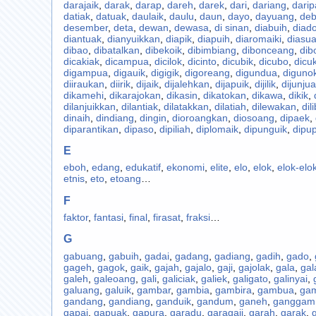
darajaik
,
darak
,
darap
,
dareh
,
darek
,
dari
,
dariang
,
dari
datiak
,
datuak
,
daulaik
,
daulu
,
daun
,
dayo
,
dayuang
,
deb
desember
,
deta
,
dewan
,
dewasa
,
di sinan
,
diabuih
,
diad
diantuak
,
dianyuikkan
,
diapik
,
diapuih
,
diaromaiki
,
diasu
dibao
,
dibatalkan
,
dibekoik
,
dibimbiang
,
dibonceang
,
dib
dicakiak
,
dicampua
,
dicilok
,
dicinto
,
dicubik
,
dicubo
,
dicu
digampua
,
digauik
,
digigik
,
digoreang
,
digundua
,
diguno
diiraukan
,
diirik
,
dijaik
,
dijalehkan
,
dijapuik
,
dijilik
,
dijunju
dikamehi
,
dikarajokan
,
dikasin
,
dikatokan
,
dikawa
,
dikik
,
dilanjuikkan
,
dilantiak
,
dilatakkan
,
dilatiah
,
dilewakan
,
dil
dinaih
,
dindiang
,
dingin
,
dioroangkan
,
diosoang
,
dipaek
,
diparantikan
,
dipaso
,
dipiliah
,
diplomaik
,
dipunguik
,
dipu
E
eboh
,
edang
,
edukatif
,
ekonomi
,
elite
,
elo
,
elok
,
elok-elo
etnis
,
eto
,
etoang
…
F
faktor
,
fantasi
,
final
,
firasat
,
fraksi
…
G
gabuang
,
gabuih
,
gadai
,
gadang
,
gadiang
,
gadih
,
gado
,
gageh
,
gagok
,
gaik
,
gajah
,
gajalo
,
gaji
,
gajolak
,
gala
,
gal
galeh
,
galeoang
,
gali
,
galiciak
,
galiek
,
galigato
,
galinyai
,
galuang
,
galuik
,
gambar
,
gambia
,
gambira
,
gambua
,
ga
gandang
,
gandiang
,
ganduik
,
gandum
,
ganeh
,
ganggam
gapai
,
gapuak
,
gapura
,
garadu
,
garagaji
,
garah
,
garak
,