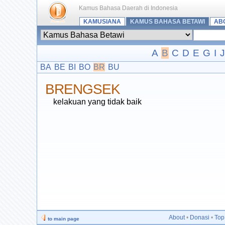
Kamus Bahasa Daerah di Indonesia
KAMUSIANA
KAMUS BAHASA BETAWI
AB
A
B
C
D
E
G
I
J
BA
BE
BI
BO
BR
BU
BRENGSEK
kelakuan yang tidak baik
About
•
Donasi
•
Top
to main page