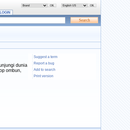
LOGIN
Suggest a term
Report a bug
unjungi dunia
Add to search
rop ombun,
Print version