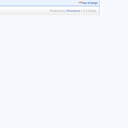
top of page
Powered by
Glossword
1.8.12-beta