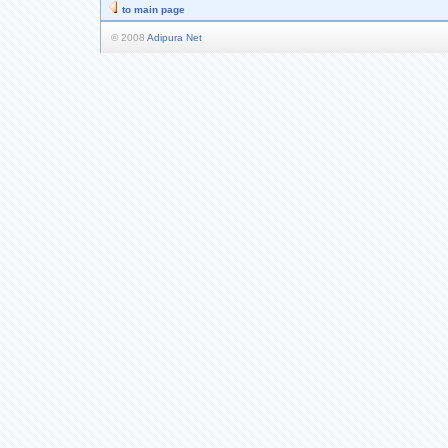
to main page
© 2008
Adipura Net