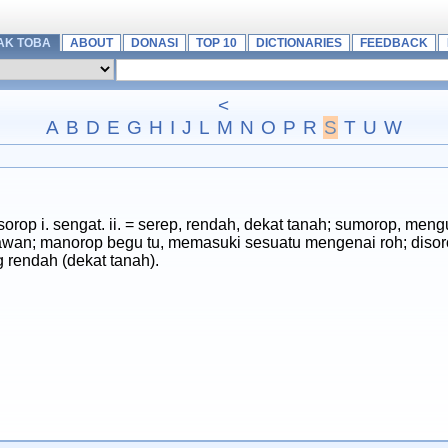
AK TOBA
ABOUT
DONASI
TOP 10
DICTIONARIES
FEEDBACK
<
A
B
D
E
G
H
I
J
L
M
N
O
P
R
S
T
U
W
p i. sengat. ii. = serep, rendah, dekat tanah; sumorop, meng
awan; manorop begu tu, memasuki sesuatu mengenai roh; diso
 rendah (dekat tanah).