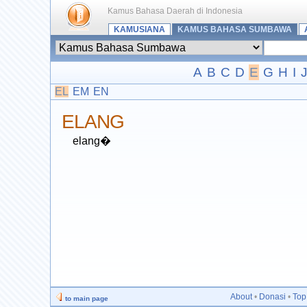
Kamus Bahasa Daerah di Indonesia
KAMUSIANA
KAMUS BAHASA SUMBAWA
A
B
C
D
E
G
H
I
EL
EM
EN
ELANG
elang�
About
•
Donasi
•
Top
to main page