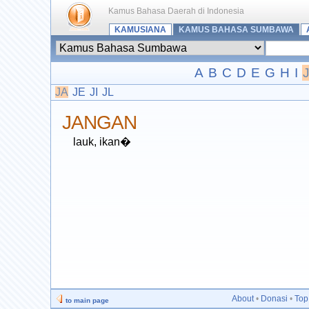
Kamus Bahasa Daerah di Indonesia
KAMUSIANA
KAMUS BAHASA SUMBAWA
A
B
C
D
E
G
H
I
JA
JE
JI
JL
JANGAN
lauk, ikan�
About
•
Donasi
•
Top
to main page