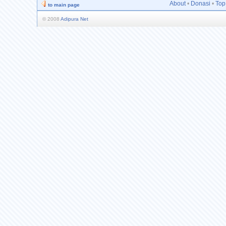
About
•
Donasi
•
Top
to main page
© 2008
Adipura Net