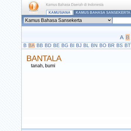
Kamus Bahasa Daerah di Indonesia
KAMUSIANA
KAMUS BAHASA SANSEKERTA
A
B
B
BA
BB
BD
BE
BG
BI
BJ
BL
BN
BO
BR
BS
BT
BANTALA
tanah, bumi