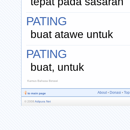
tepat pada sasaran
PATING
buat atawe untuk
PATING
buat, untuk
Kamus Bahasa Betawi
About
•
Donasi
•
Top
to main page
© 2008
Adipura Net