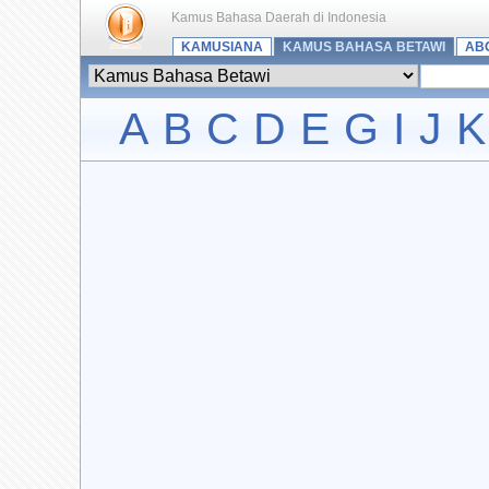
Kamus Bahasa Daerah di Indonesia
KAMUSIANA
KAMUS BAHASA BETAWI
AB
A
B
C
D
E
G
I
J
K