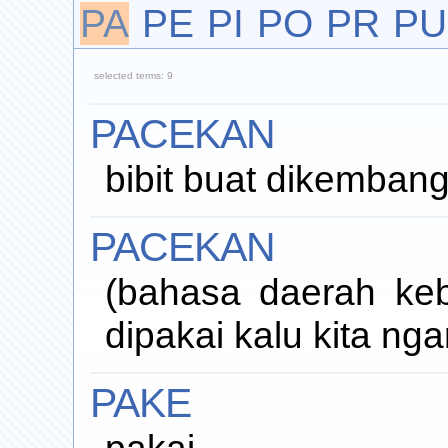
PA
PE
PI
PO
PR
PU
selected terms: 9
PACEKAN
bibit buat dikemban
PACEKAN
(bahasa daerah kebon
dipakai kalu kita ng
PAKE