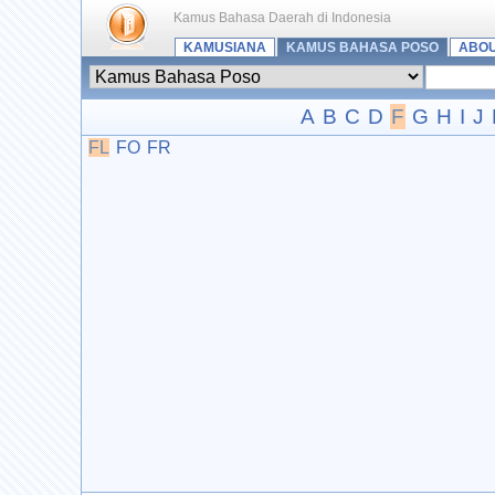
Kamus Bahasa Daerah di Indonesia
KAMUSIANA
KAMUS BAHASA POSO
ABO
A
B
C
D
F
G
H
I
J
FL
FO
FR