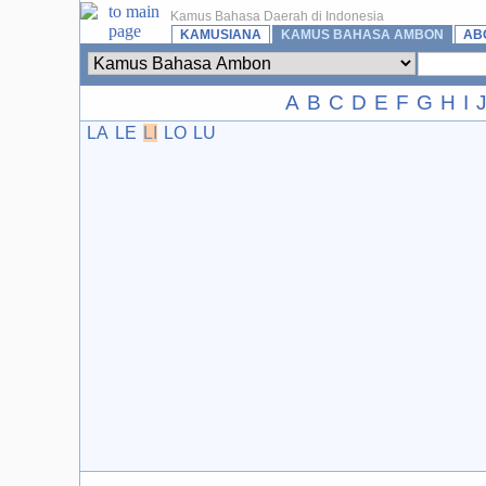
Kamus Bahasa Daerah di Indonesia
KAMUSIANA
KAMUS BAHASA AMBON
AB
A
B
C
D
E
F
G
H
I
LA
LE
LI
LO
LU