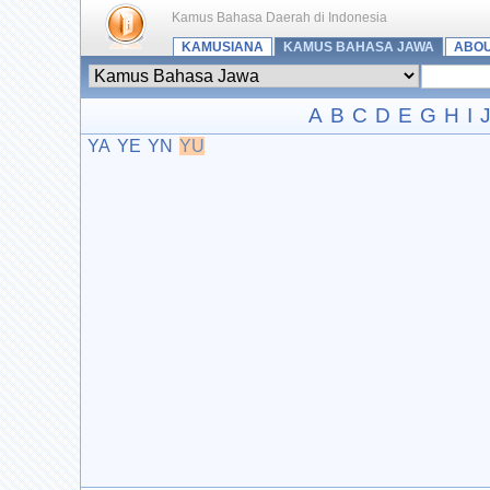
Kamus Bahasa Daerah di Indonesia
KAMUSIANA
KAMUS BAHASA JAWA
ABO
A
B
C
D
E
G
H
I
YA
YE
YN
YU