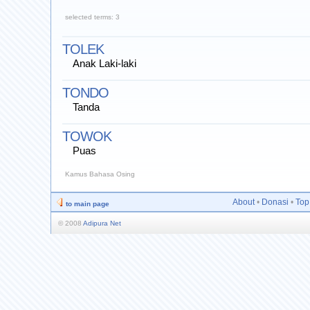
selected terms: 3
TOLEK
Anak Laki-laki
TONDO
Tanda
TOWOK
Puas
Kamus Bahasa Osing
About
•
Donasi
•
Top
to main page
© 2008
Adipura Net