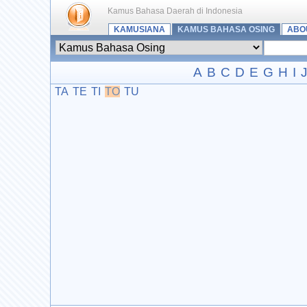
Kamus Bahasa Daerah di Indonesia
KAMUSIANA
KAMUS BAHASA OSING
ABO
A
B
C
D
E
G
H
I
TA
TE
TI
TO
TU