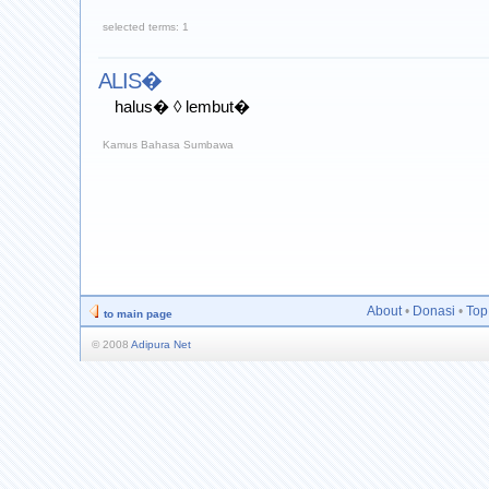
selected terms: 1
ALIS�
halus� ◊ lembut�
Kamus Bahasa Sumbawa
About
•
Donasi
•
Top
to main page
© 2008
Adipura Net