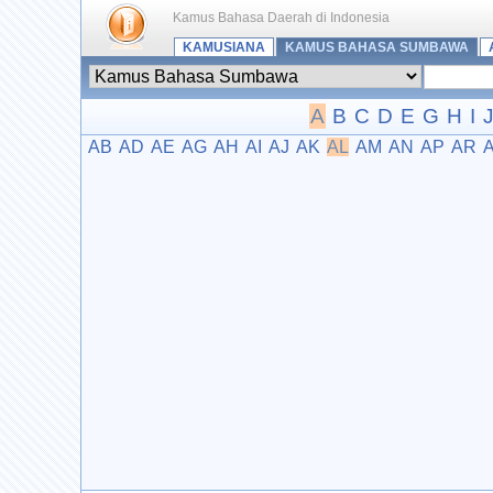
Kamus Bahasa Daerah di Indonesia
KAMUSIANA
KAMUS BAHASA SUMBAWA
A
B
C
D
E
G
H
I
AB
AD
AE
AG
AH
AI
AJ
AK
AL
AM
AN
AP
AR