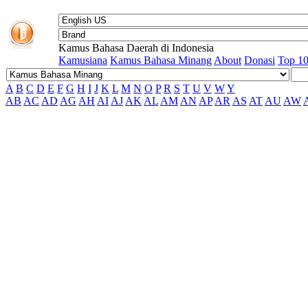
Kamus Bahasa Daerah di Indonesia
Kamusiana
Kamus Bahasa Minang
About
Donasi
Top 1
A
B
C
D
E
F
G
H
I
J
K
L
M
N
O
P
R
S
T
U
V
W
Y
AB
AC
AD
AG
AH
AI
AJ
AK
AL
AM
AN
AP
AR
AS
AT
AU
AW