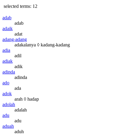
selected terms: 12
adab
adab
adaik
adat
adang-adang
adakalanya ◊ kadang-kadang
adia
adil
adiak
adik
adinda
adinda
ado
ada
adok
arah ◊ hadap
adolah
adalah
adu
adu
aduah
aduh