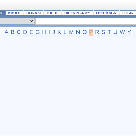
A
ABOUT
DONASI
TOP 10
DICTIONARIES
FEEDBACK
LOGIN
A
B
C
D
E
G
H
I
J
K
L
M
N
O
P
R
S
T
U
W
Y