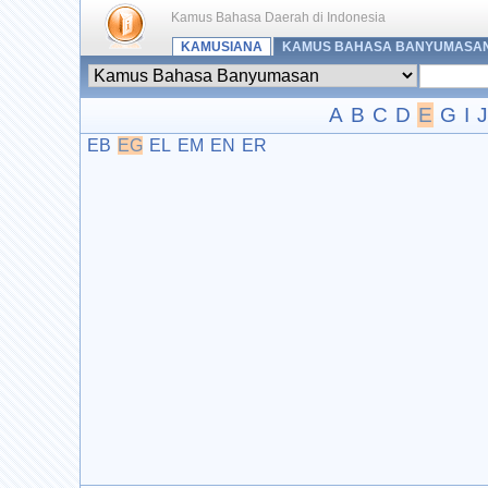
Kamus Bahasa Daerah di Indonesia
KAMUSIANA
KAMUS BAHASA BANYUMASA
A
B
C
D
E
G
I
J
EB
EG
EL
EM
EN
ER